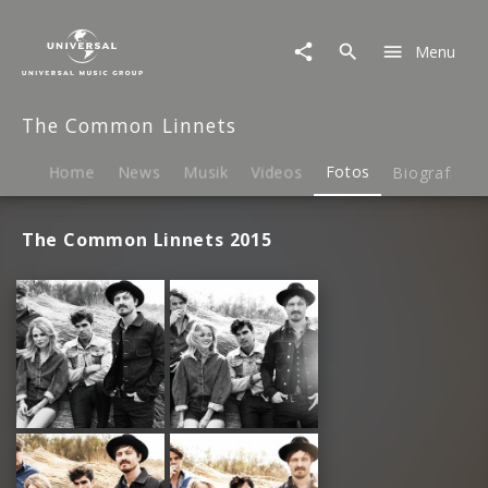
The
Common
Menu
Linnets
|
Fotos
The Common Linnets
Home
News
Musik
Videos
Fotos
Biografie
The Common Linnets 2015