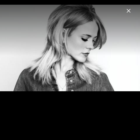
Menu
The Common Linnets
Home
News
Musik
Videos
Fotos
Biografie
The Common Linnets 2015