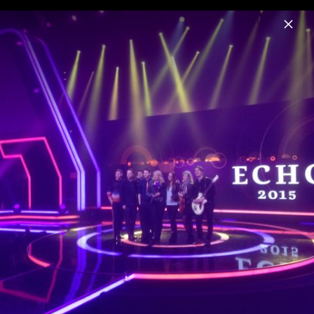
Menu
The Common Linnets
Home
News
Musik
Videos
Fotos
Biografie
The Common Linnets 2015