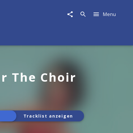
Menu
or The Choir
Tracklist anzeigen