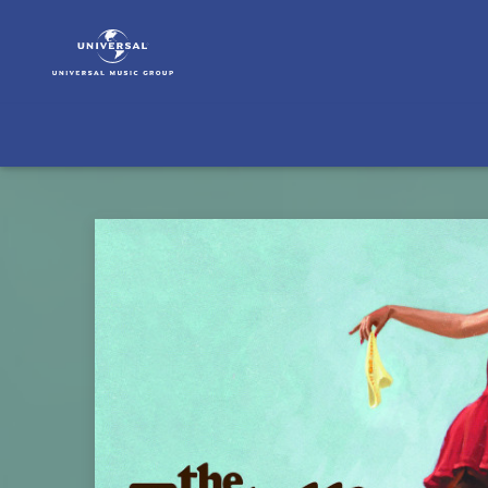
The
Fratellis
|
Musik
|
Whistle
For
The
Choir