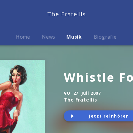
The Fratellis
Home
News
Musik
Biografie
Whistle F
VÖ:
27. Juli 2007
The Fratellis
Jetzt reinhören