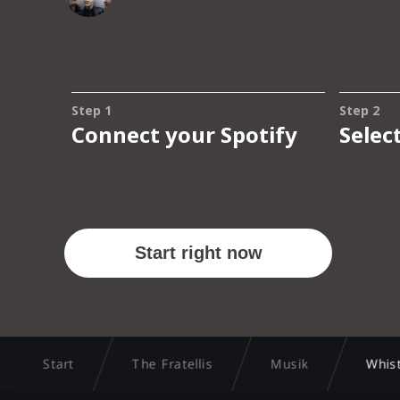
Start
The Fratellis
Musik
Whist