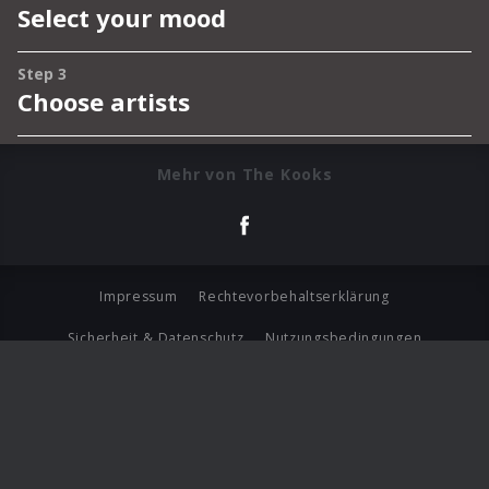
Mehr von The Kooks
Impressum
Rechtevorbehaltserklärung
Sicherheit & Datenschutz
Nutzungsbedingungen
Journalistenlounge
Für Geschäftspartner
Barrierefreiheit Statement
© Copyright 2026 Universal Music Group N.V. All Rights
Reserved.