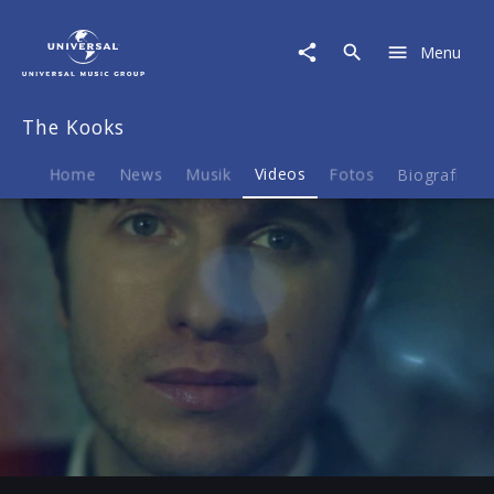
The
Kooks
Menu
|
Video
|
The Kooks
See
Me
Now
Home
News
Musik
Videos
Fotos
Biografie
Play
-03:03
Play
Mute
Ent