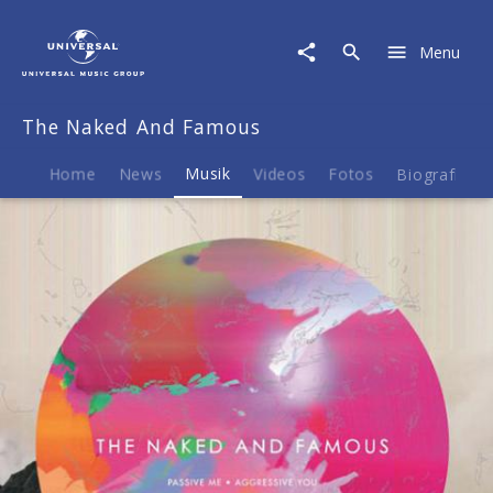
The
Naked
Menu
And
Famous
|
The Naked And Famous
Musik
Home
News
Musik
Videos
Fotos
Biografie