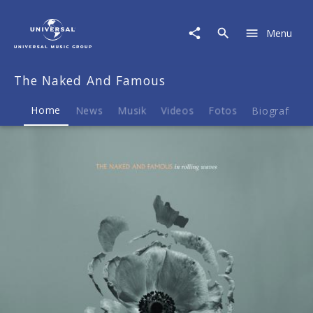
The
Naked
Menu
And
Famous
|
The Naked And Famous
Musik
&
Merch
Home
News
Musik
Videos
Fotos
Biografie