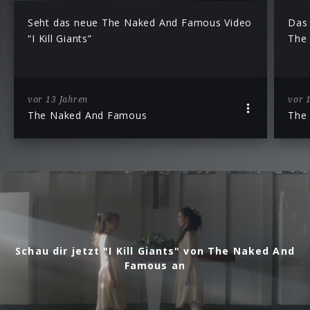
Seht das neue The Naked And Famous Video
Das 
“I Kill Giants”
The
vor 13 Jahren
vor 
The Naked And Famous
The
Schau dir jetzt "I Kill Giants" von The Naked And
Famous an