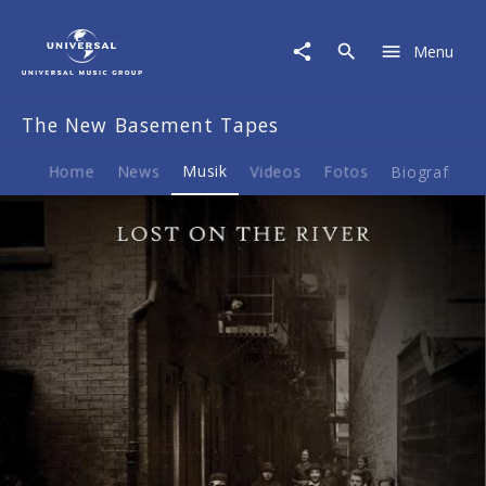
The
New
Menu
Basement
Tapes
|
The New Basement Tapes
Musik
|
Lost
Home
News
Musik
Videos
Fotos
Biografie
On
The
River