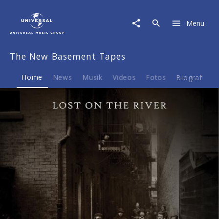
The
New
Menu
Basement
Tapes
|
The New Basement Tapes
Musik
&
Merch
Home
News
Musik
Videos
Fotos
Biografie