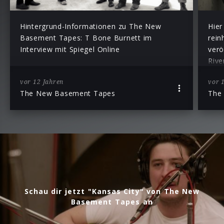
Hintergrund-Informationen zu The New
Hier
Basement Tapes: T Bone Burnett im
rei
Interview mit Spiegel Online
verö
Rive
vor 12 Jahren
vor 
The New Basement Tapes
The
Schau dir jetzt "Kansas City" von The New
Basement Tapes an