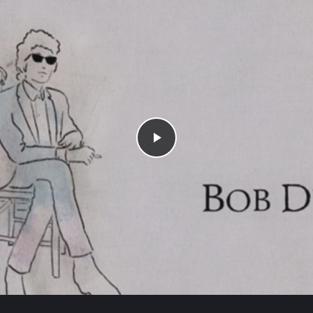
Play
-01