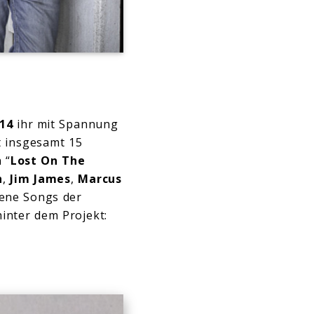
14
ihr mit Spannung
t insgesamt 15
 “
Lost On The
h
,
Jim James
,
Marcus
ene Songs der
hinter dem Projekt: