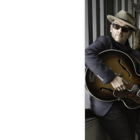
veröffentlichen
ihr
Album
"Lost
On
The
River"