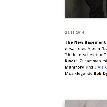
21.11.2014
The New Basement
erwartetes Album “
L
Titeln, erscheint a
River
”. Zusammen m
Mumford
und
Elvis 
Musiklegende
Bob D