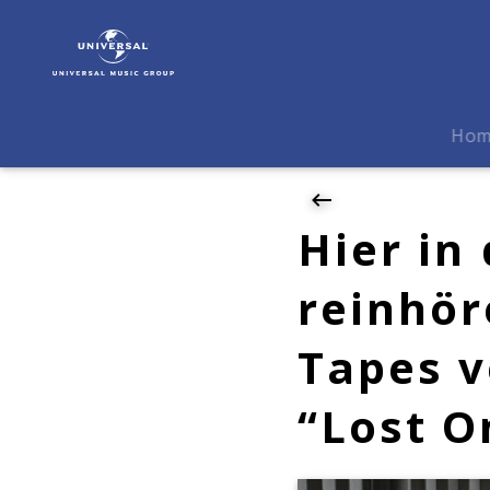
The
New
Basement
Tapes
|
Ho
News
|
Hier
in
Hier in
die
Hommage
reinhö
an
Bob
Tapes v
Dylan
reinhören:
The
“Lost O
New
Basement
Tapes