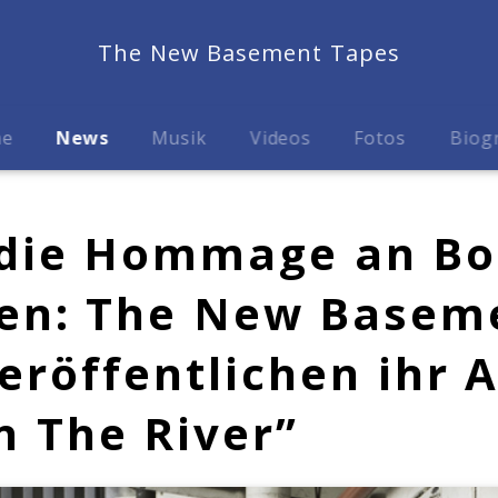
The New Basement Tapes
me
News
Musik
Videos
Fotos
Biog
 die Hommage an Bo
ren: The New Basem
eröffentlichen ihr 
n The River”