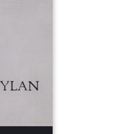
:55
Mute
Enter
fullscreen