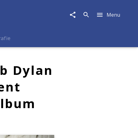
Menu
rafie
b Dylan
ent
Album