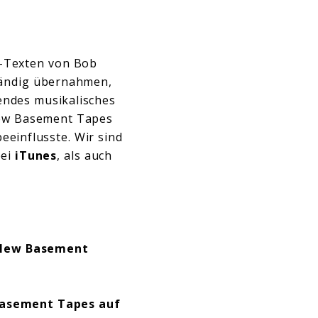
g-Texten von Bob
ständig übernahmen,
gendes musikalisches
ew Basement Tapes
eeinflusste. Wir sind
bei
iTunes
, als auch
e New Basement
Basement Tapes auf