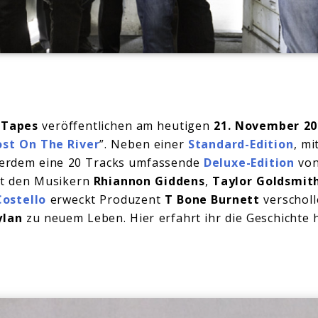
 Tapes
veröffentlichen am heutigen
21. November 20
ost On The River
”. Neben einer
Standard-Edition
, mi
ußerdem eine 20 Tracks umfassende
Deluxe-Edition
von
it den Musikern
Rhiannon Giddens
,
Taylor Goldsmit
Costello
erweckt Produzent
T Bone Burnett
verscholl
ylan
zu neuem Leben. Hier erfahrt ihr die Geschichte 