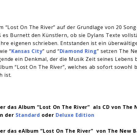
um “Lost On The River” auf der Grundlage von 20 Son
ß es Burnett den Künstlern, ob sie Dylans Texte voll
 ihre eigenen schrieben. Entstanden ist ein überwälti
wie “
Kansas City
” und “
Diamond Ring
” setzen The N
ende ein Denkmal, der die Musik Zeit seines Lebens b
lbum “Lost On The River”, welches ab sofort sowohl 
h ist.
hier das Album “Lost On The River” als CD von Th
in der
Standard
oder
Deluxe Edition
hier das eAlbum “Lost On The River” von The New 