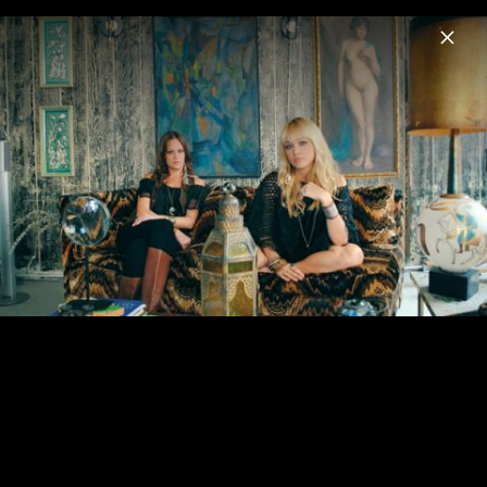
Menu
The Pierces
Home
News
Musik
Videos
Fotos
Biografie
Pressebilder 2014