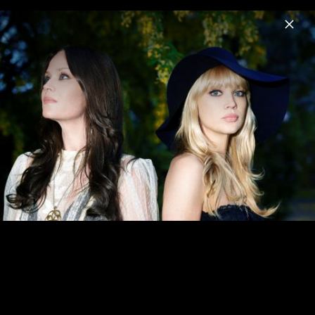
Menu
The Pierces
Home
News
Musik
Videos
Fotos
Biografie
Pressebilder 2014