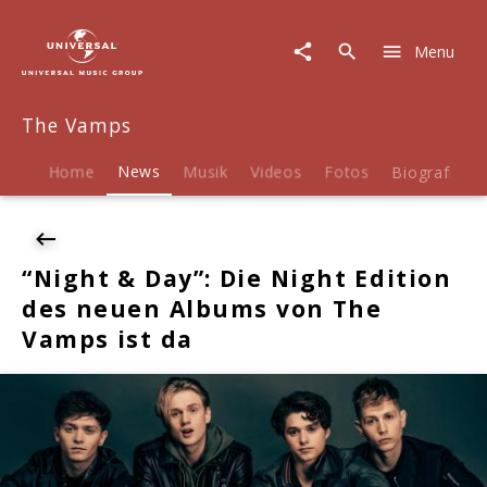
The
Vamps
Menu
|
News
|
The Vamps
"Night
&
Day":
Home
News
Musik
Videos
Fotos
Biografie
Die
Night
Edition
des
“Night & Day”: Die Night Edition
neuen
des neuen Albums von The
Albums
von
Vamps ist da
The
Vamps
ist
da