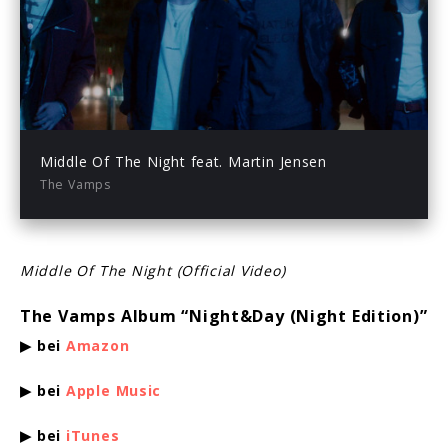
Play
03:04
Play
Mute
Enter
fullsc
Middle Of The Night feat. Martin Jensen
The Vamps
Middle Of The Night (Official Video)
The Vamps Album “Night&Day (Night Edition)”
▶ bei
Amazon
▶ bei
Apple Music
▶
bei
iTunes