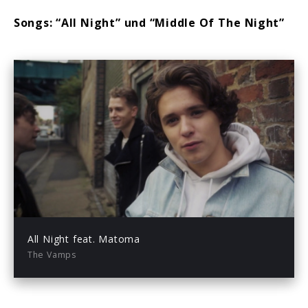
Songs: “All Night” und “Middle Of The Night”
Play
-03:30
Play
Mute
Enter
fullsc
All Night feat. Matoma
The Vamps