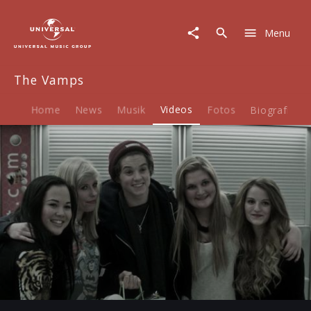
The
Vamps
Menu
|
Video
|
The Vamps
Meet
The
Vamps
Home
News
Musik
Videos
Fotos
Biografie
(Albumtrailer)
Play
-02:20
Play
Mute
Ent