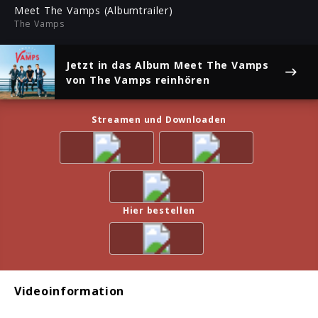
ful
Meet The Vamps (Albumtrailer)
The Vamps
Jetzt in das Album
Meet The Vamps
von The Vamps reinhören
Streamen und Downloaden
Hier bestellen
Videoinformation