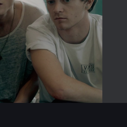
-00:39
Mute
Enter
fullscreen