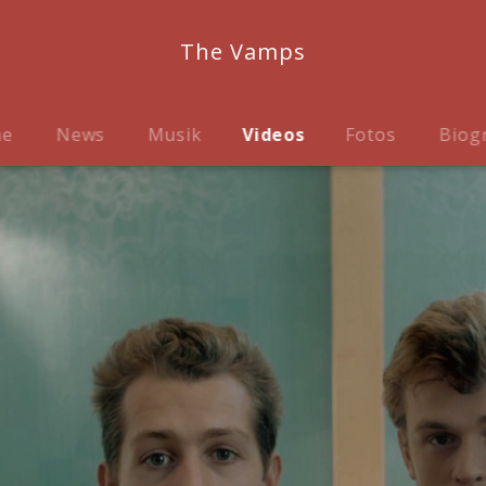
The Vamps
me
News
Musik
Videos
Fotos
Biog