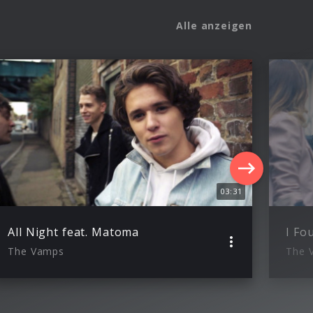
Alle anzeigen
03:31
All Night feat. Matoma
I Fo
The Vamps
The 