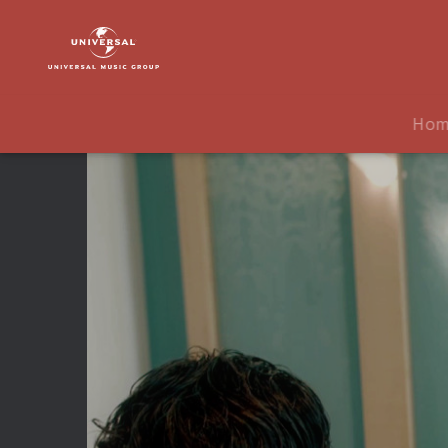
The
Vamps
|
Video
|
Ho
Runaway
(Songbesprechung)