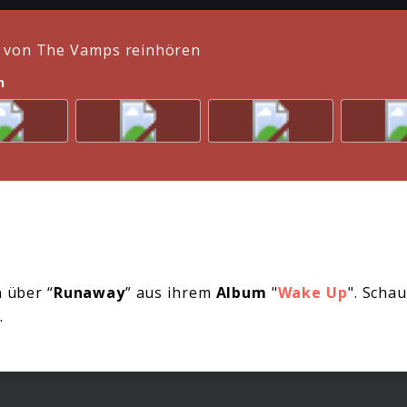
von The Vamps reinhören
n
 über “
Runaway
” aus ihrem
Album
"
Wake Up
". Schau
.