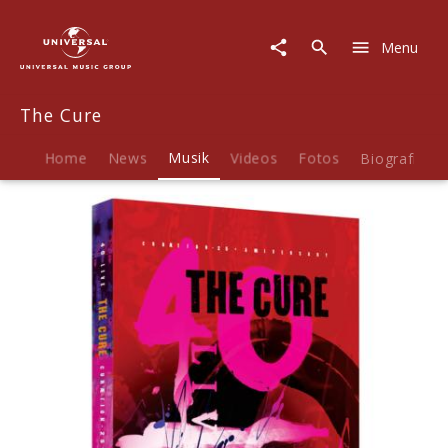
The
Cure
Menu
|
Musik
|
The Cure
Curaetion-
25
-
Home
News
Musik
Videos
Fotos
Biografie
Anniversary