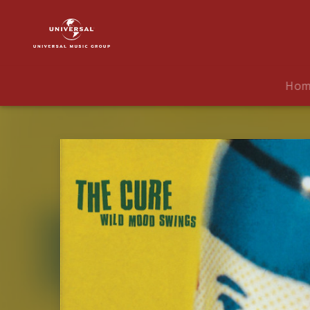
The
Cure
|
Musik
|
Ho
Wild
Mood
Swings