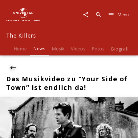
The
Killers
Menu
|
News
|
The Killers
Das
Musikvideo
zu
Home
News
Musik
Videos
Fotos
Biografie
"Your
Side
of
Town"
Das Musikvideo zu “Your Side of
ist
Town” ist endlich da!
endlich
da!