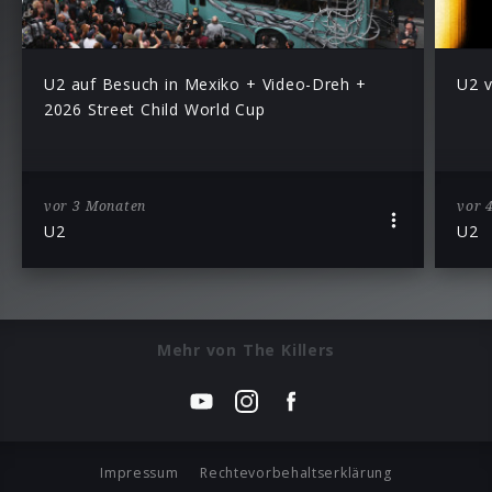
U2 auf Besuch in Mexiko + Video-Dreh +
U2 v
2026 Street Child World Cup
vor 3 Monaten
vor 
U2
U2
Mehr von The Killers
Impressum
Rechtevorbehaltserklärung