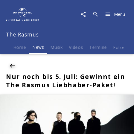
The
Rasmus
Menu
|
News
|
The Rasmus
Nur
noch
bis
Home
News
Musik
Videos
Termine
Fotos
B
5.
Juli:
Gewinnt
ein
Nur noch bis 5. Juli: Gewinnt ein
The
The Rasmus Liebhaber-Paket!
Rasmus
Liebhaber-
Paket!