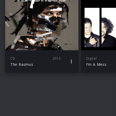
CD
2012
Digital
The Rasmus
I’m A Mess