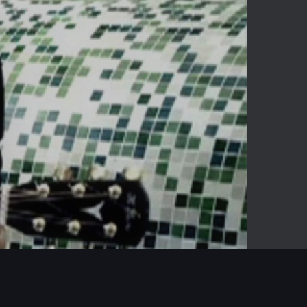
-04:03
Mute
Enter
fullscreen