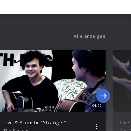
Alle anzeigen
04:02
Live & Acoustic “Stranger”
Live
The Rasmus
The 