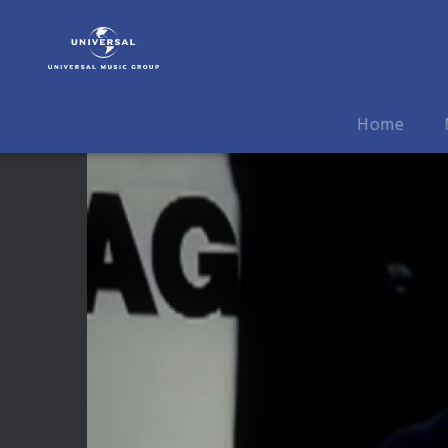
The
Rasmus
|
Video
|
Home
Live
&
Acoustic
"Sail
Away"