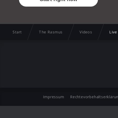
Start
The Rasmus
Videos
Live
Impressum
Rechtevorbehaltserkläru