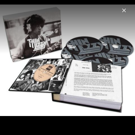
Menu
Thin Lizzy
Home
News
Musik
Fotos
Biografie
Thin Lizzy Cover