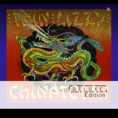
Menu
Thin Lizzy
Home
News
Musik
Fotos
Biografie
Thin Lizzy Cover