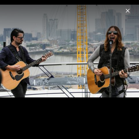
Menu
THIRTY SECONDS TO MARS
Home
News
Musik
Videos
Termine
Fotos
Pressebild "A Beautiful Lie 20th
Anniversary" (2026)