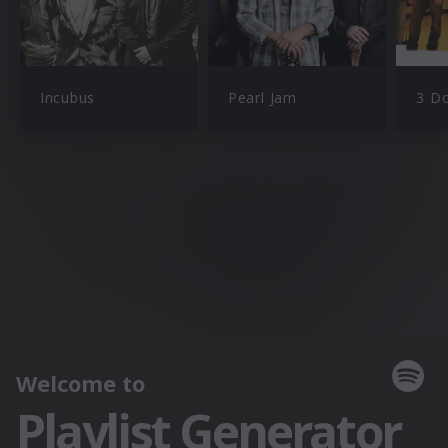
Incubus
Pearl Jam
3 D