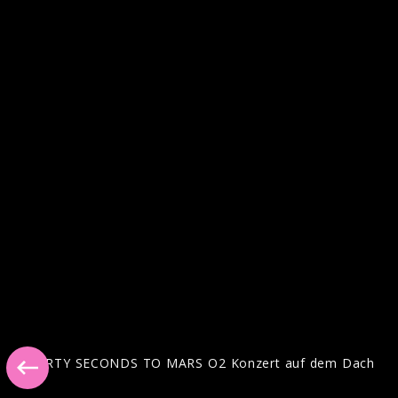
Artwork "A Beautiful Lie 20th
Anniversary" (2026)
Pressebilder 2018
THIRTY SECONDS TO MARS O2 Konzert auf dem Dach