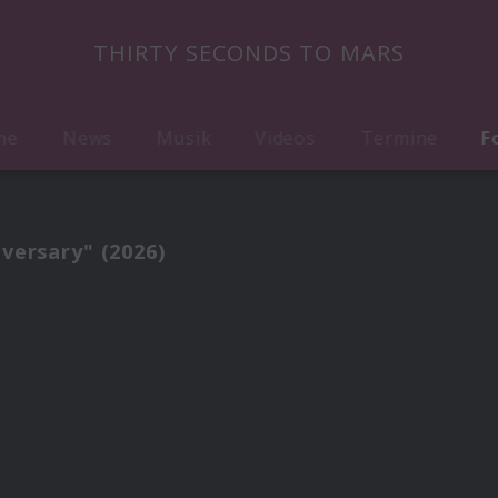
THIRTY SECONDS TO MARS
me
News
Musik
Videos
Termine
F
iversary" (2026)