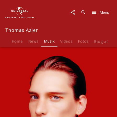
Thomas
Azier
Menu
|
Musik
|
Thomas Azier
Gold
Home
News
Musik
Videos
Fotos
Biografie