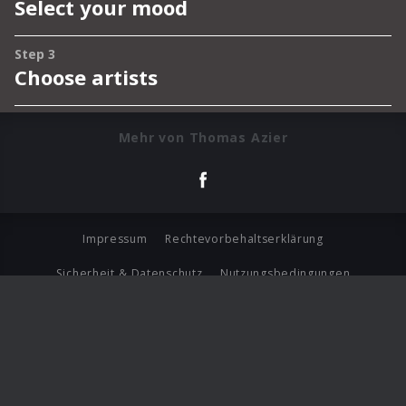
Mehr von Thomas Azier
Impressum
Rechtevorbehaltserklärung
Sicherheit & Datenschutz
Nutzungsbedingungen
Journalistenlounge
Für Geschäftspartner
Barrierefreiheit Statement
© Copyright 2026 Universal Music Group N.V. All Rights
Reserved.