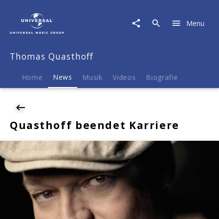
Thomas
Quasthoff
Menu
|
News
|
Thomas Quasthoff
Quasthoff
beendet
Karriere
Home
News
Musik
Videos
Biografie
Quasthoff beendet Karriere