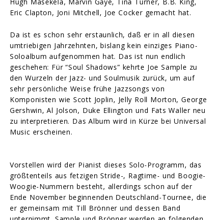
Hugh Masekela, Marvin Gaye, Tina Turner, B.B. King,
Eric Clapton, Joni Mitchell, Joe Cocker gemacht hat.
Da ist es schon sehr erstaunlich, daß er in all diesen
umtriebigen Jahrzehnten, bislang kein einziges Piano-
Soloalbum aufgenommen hat. Das ist nun endlich
geschehen: Für “Soul Shadows” kehrte Joe Sample zu
den Wurzeln der Jazz- und Soulmusik zurück, um auf
sehr persönliche Weise frühe Jazzsongs von
Komponisten wie Scott Joplin, Jelly Roll Morton, George
Gershwin, Al Jolson, Duke Ellington und Fats Waller neu
zu interpretieren. Das Album wird in Kürze bei Universal
Music erscheinen.
Vorstellen wird der Pianist dieses Solo-Programm, das
größtenteils aus fetzigen Stride-, Ragtime- und Boogie-
Woogie-Nummern besteht, allerdings schon auf der
Ende November beginnenden Deutschland-Tournee, die
er gemeinsam mit Till Brönner und dessen Band
unternimmt. Sample und Brönner werden an folgenden