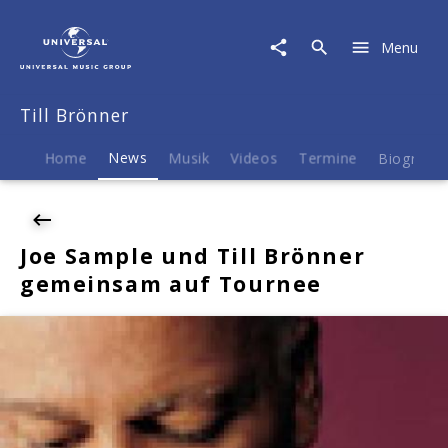
Till
Brönner
Menu
|
News
|
Till Brönner
Joe
Sample
und
Home
News
Musik
Videos
Termine
Biografie
Till
Brönner
gemeinsam
auf
Joe Sample und Till Brönner
Tournee
gemeinsam auf Tournee