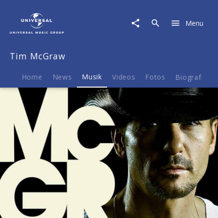
Tim
McGraw
Menu
|
Musik
|
Tim McGraw
Sundown
Heaven
Town
Home
News
Musik
Videos
Fotos
Biografie