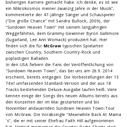
bisherigen Karriere gemacht habe. Ich denke, es ist wie
ein Mikrokosmos meiner zwanzig Jahre in der Musik”,
kommentierte der 47-jährige Sänger und Schauspieler
(“Die große Chance” mit Sandra Bullock, 2009), der
“Sundown Heaven Town” mit seinem langjährigen
Weggefährten, dem Grammy-Gewinner Byron Gallimore
(Sugarland, Lee Ann Womack) produziert hat. Hier
finden sich die für
McGraw
typischen Spielarten
zwischen Country, Southern-Country-Rock und
poplastigen Balladen.
In den USA fiebern die Fans der Veröffentlichung von
“Sundown Heaven Town”, das bei uns am 26.9. 2014
erscheint, bereits entgegen. Die Vorbestellungen der 13
Titel umfassenden Standard-Version und der aus 18
Tracks bestehenden Deluxe-Ausgabe laufen heiß. Viele
kennen einige der Songs des neuen Albums bereits aus
den Konzerten der im Mai gestarteten und bis
November andauernden Sundown Heaven Town-Tour
von McGraw. Die Vorabsingle “Meanwhile Back At Mama
´s”, die er mit seiner Ehefrau Faith Hill aufgenommen
hat, klettert momentan die Country-Radio-Charts steil