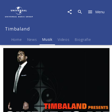
Timbaland
|
Menu
Musik
|
Give
Timbaland
It
To
Me
Home
News
Musik
Videos
Biografie
(2-
Track)