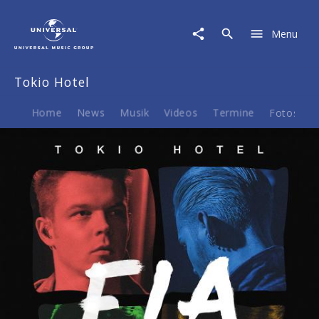
Tokio
Hotel
Menu
|
Musik
&
Tokio Hotel
Merch
Home
News
Musik
Videos
Termine
Fotos
B