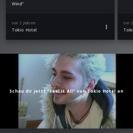
Wind”
vor 2 Jahren
vor 
Tokio Hotel
Toki
Schau dir jetzt "Feel It All" von Tokio Hotel an