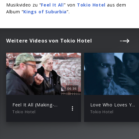
Musikvideo zu “
Feel It Al
l
” von
Tokio Hotel
aus dem
Album “
Kings of Suburbia
”.
Weitere Videos von Tokio Hotel
06:36
Feel It All (Making-of)
Love Who Loves You Back
Tokio Hotel
Tokio Hotel