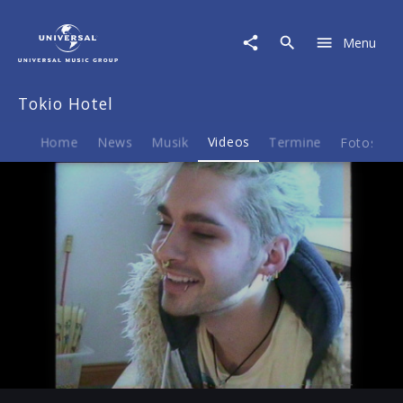
Tokio
Hotel
Menu
|
Video
|
Tokio Hotel
Feel
It
All
Home
News
Musik
Videos
Termine
Fotos
B
Play
-04:54
Play
Mute
Ent