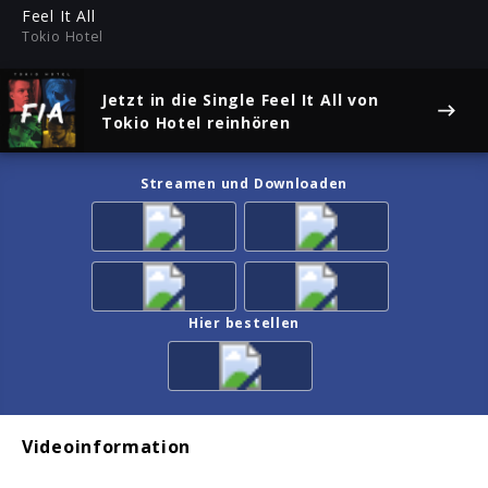
ful
Feel It All
Tokio Hotel
Jetzt in die Single
Feel It All
von
Tokio Hotel reinhören
Streamen und Downloaden
Hier bestellen
Videoinformation