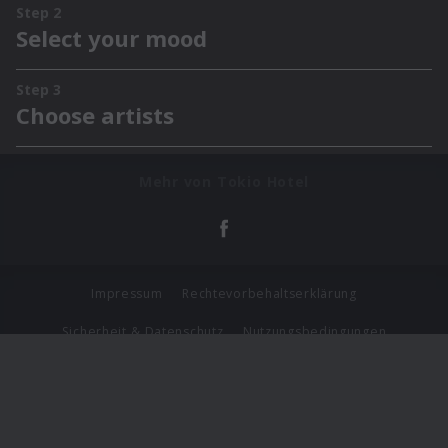
Mehr von Tokio Hotel
Impressum
Rechtevorbehaltserklärung
Sicherheit & Datenschutz
Nutzungsbedingungen
Journalistenlounge
Für Geschäftspartner
Barrierefreiheit Statement
© Copyright 2026 Universal Music Group N.V. All Rights