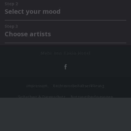
Mehr von Tokio Hotel
Impressum
Rechtevorbehaltserklärung
Sicherheit & Datenschutz
Nutzungsbedingungen
Journalistenlounge
Für Geschäftspartner
Barrierefreiheit Statement
© Copyright 2026 Universal Music Group N.V. All Rights