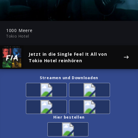
04:20
Play
Mute
Ent
ful
1000 Meere
Tokio Hotel
Jetzt in die Single
Feel It All
von
Tokio Hotel reinhören
Streamen und Downloaden
Hier bestellen