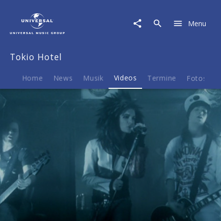
Tokio
Hotel
Menu
|
Video
|
Tokio Hotel
1000
Meere
Home
News
Musik
Videos
Termine
Fotos
B
Play