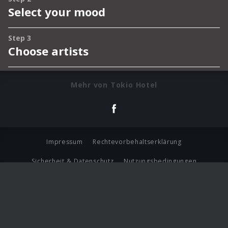
Mehr von Tokio Hotel
Impressum
Rechtevorbehaltserklärung
Sicherheit & Datenschutz
Nutzungsbedingungen
Journalistenlounge
Für Geschäftspartner
Barrierefreiheit Statement
© Copyright 2026 Universal Music Group N.V. All Rights