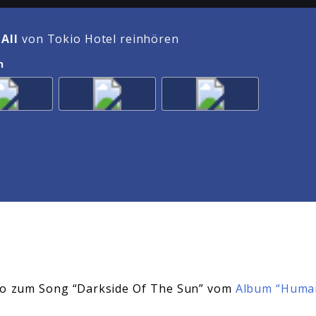
 All
von Tokio Hotel reinhören
n
eo zum Song “Darkside Of The Sun” vom
Album “Human