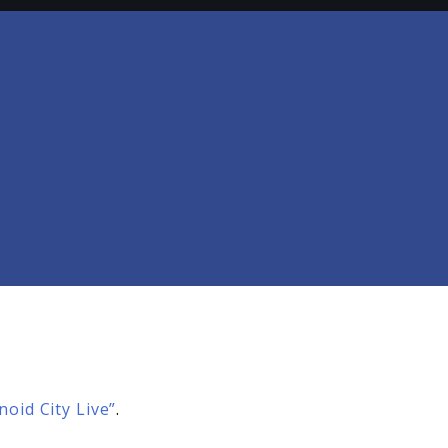
oid City Live”
.