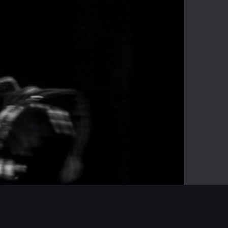
-03:53
Mute
Enter
fullscreen