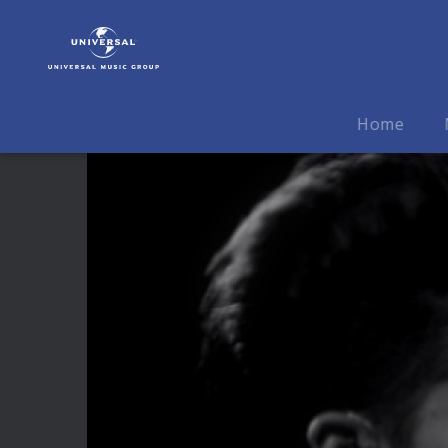
Tokio
Hotel
|
Video
|
Home
Darkside
Of
The
Sun
(Live)