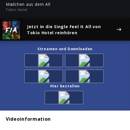
ful
Mädchen aus dem All
Tokio Hotel
Jetzt in die Single
Feel It All
von
Tokio Hotel reinhören
Streamen und Downloaden
Hier bestellen
Videoinformation