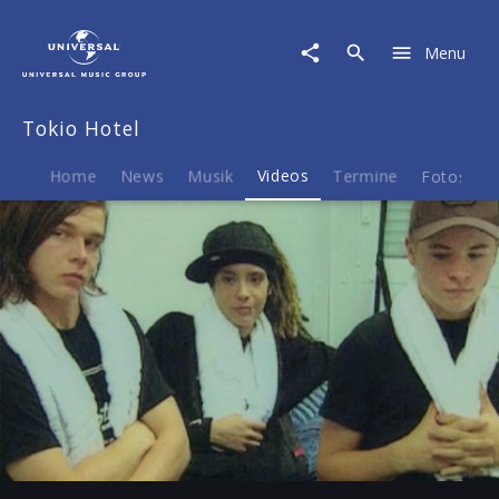
Tokio
Hotel
Menu
|
Video
|
Tokio Hotel
Mädchen
aus
dem
Home
News
Musik
Videos
Termine
Fotos
B
All
Play
-03:25
Play
Mute
Ent