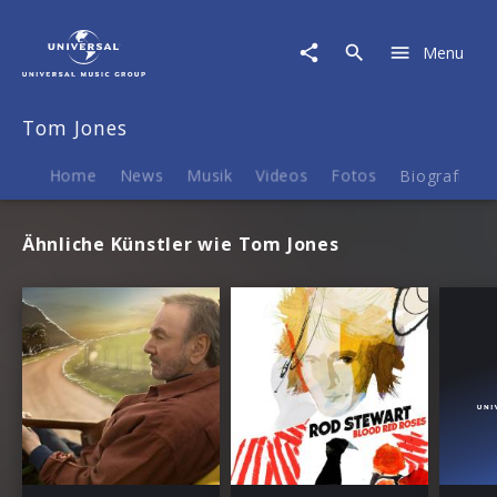
Tom
Jones
Menu
|
Termine
Tom Jones
Home
News
Musik
Videos
Fotos
Biografie
Ähnliche Künstler wie Tom Jones