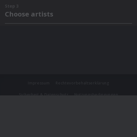
Impressum
Rechtevorbehaltserklärung
Sicherheit & Datenschutz
Nutzungsbedingungen
Journalistenlounge
Für Geschäftspartner
Barrierefreiheit Statement
© Copyright 2026 Universal Music Group N.V. All Rights
Reserved.