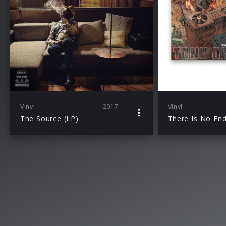
Vinyl
2017
Vinyl
The Source (LP)
There Is No End