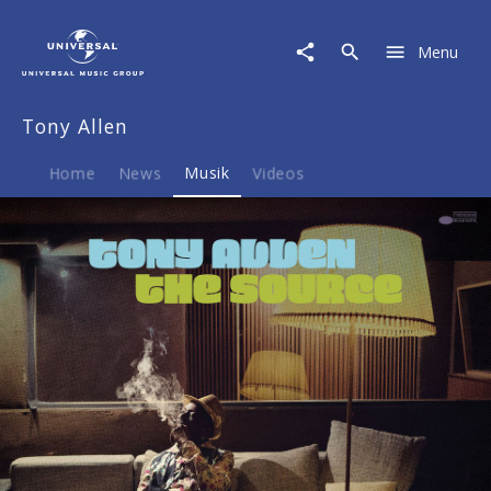
Tony
Allen
Menu
|
Musik
|
Tony Allen
The
Source
Home
News
Musik
Videos