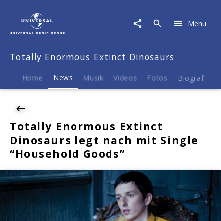
Totally
Enormous
Menu
Extinct
Dinosaurs
|
Totally Enormous Extinct Dinosaurs
News
|
Totally
Home
News
Musik
Videos
Fotos
Biografie
Enormous
Extinct
Dinosaurs
legt
Totally Enormous Extinct
nach
Dinosaurs legt nach mit Single
mit
Single
“Household Goods”
"Household
Goods"