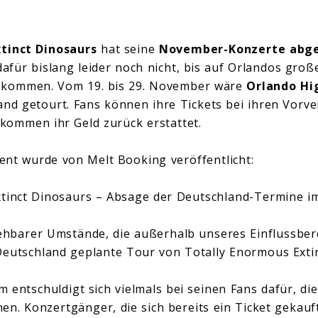
tinct Dinosaurs
hat seine
November-Konzerte
abg
für bislang leider noch nicht, bis auf Orlandos groß
 kommen. Vom 19. bis 29. November wäre
Orlando Hi
nd getourt. Fans können ihre Tickets bei ihren Vorve
kommen ihr Geld zurück erstattet.
ment wurde von Melt Booking veröffentlicht:
xtinct Dinosaurs – Absage der Deutschland-Termine 
hbarer Umstände, die außerhalb unseres Einflussbere
eutschland geplante Tour von Totally Enormous Extin
 entschuldigt sich vielmals bei seinen Fans dafür, di
. Konzertgänger, die sich bereits ein Ticket gekauf