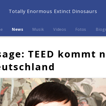
Totally Enormous Extinct Dinosaurs
me
News
Musik
Videos
Fotos
Biog
sage: TEED kommt n
eutschland