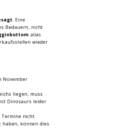
esagt
. Eine
es Bedauern, nicht
gginbottom
alias
rkaufsstellen wieder
im November
ichs liegen, muss
ct Dinosaurs leider
e Termine nicht
t haben, können dies