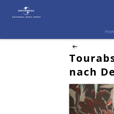
Totally
Enormous
Extinct
Dinosaurs
|
Ho
News
|
Tourabsage:
TEED
Tourab
kommt
nicht
nach D
nach
Deutschland