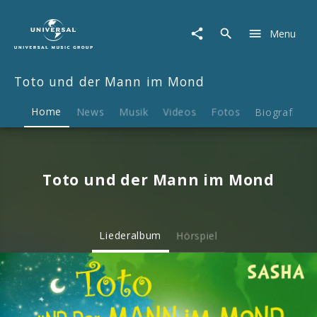
Toto
und
Menu
der
Mann
im
Toto und der Mann im Mond
Mond
|
Musik
Home
News
Musik
Videos
Fotos
Biografie
&
Merch
Toto und der Mann im Mond
Liederalbum
Hörspiel