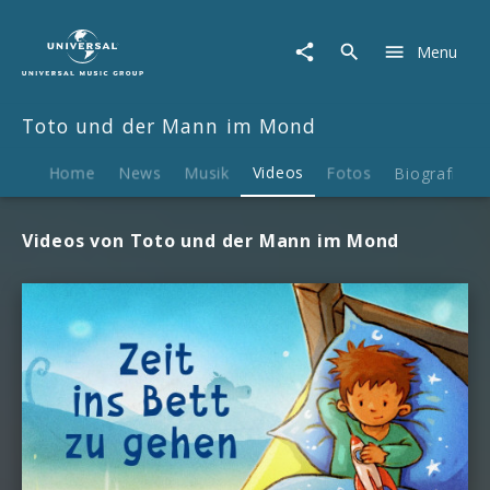
Toto
und
Menu
der
Mann
im
Toto und der Mann im Mond
Mond
|
Videos
Home
News
Musik
Videos
Fotos
Biografie
Videos von Toto und der Mann im Mond