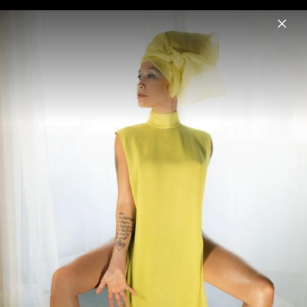
Menu
Trevor Horn
Home
News
Musik
Fotos
Biografie
Echoes: Ancient & Modern