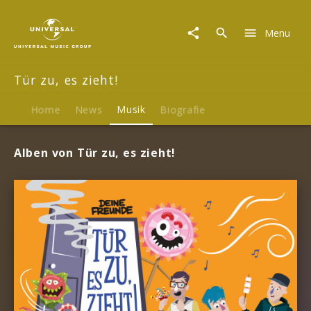
Tür
zu,
Menu
es
zieht!
|
Tür zu, es zieht!
Musik
Home
News
Musik
Biografie
Alben von Tür zu, es zieht!