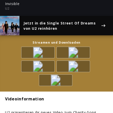
ful
Invisible
U2
Jetzt in die Single
Street Of Dreams
von U2 reinhören
Streamen und Downloaden
Videoinformation
U2 präsentieren ihr neues Video zum Charity-Song