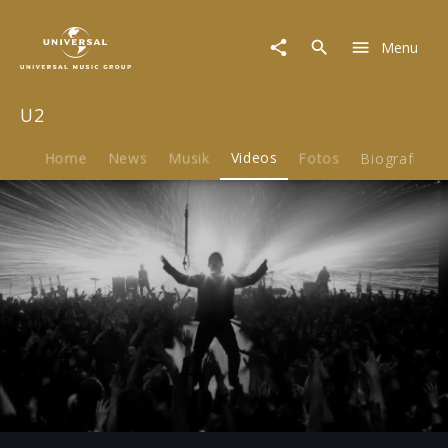
U2
|
Menu
Video
|
Invisible
U2
Home
News
Musik
Videos
Fotos
Biografie
Play
-04:11
Play
Mute
Ent