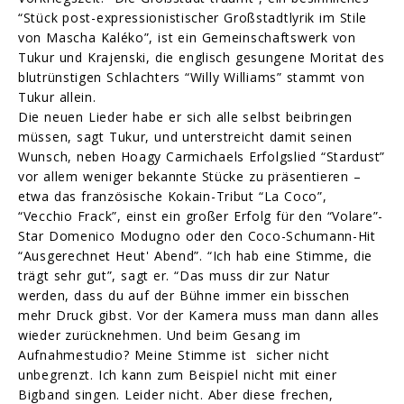
“Stück post-expressionistischer Großstadtlyrik im Stile
von Mascha Kaléko”, ist ein Gemeinschaftswerk von
Tukur und Krajenski, die englisch gesungene Moritat des
blutrünstigen Schlachters “Willy Williams” stammt von
Tukur allein.
Die neuen Lieder habe er sich alle selbst beibringen
müssen, sagt Tukur, und unterstreicht damit seinen
Wunsch, neben Hoagy Carmichaels Erfolgslied “Stardust”
vor allem weniger bekannte Stücke zu präsentieren –
etwa das französische Kokain-Tribut “La Coco”,
“Vecchio Frack”, einst ein großer Erfolg für den “Volare”-
Star Domenico Modugno oder den Coco-Schumann-Hit
“Ausgerechnet Heut' Abend”. “Ich hab eine Stimme, die
trägt sehr gut”, sagt er. “Das muss dir zur Natur
werden, dass du auf der Bühne immer ein bisschen
mehr Druck gibst. Vor der Kamera muss man dann alles
wieder zurücknehmen. Und beim Gesang im
Aufnahmestudio? Meine Stimme ist sicher nicht
unbegrenzt. Ich kann zum Beispiel nicht mit einer
Bigband singen. Leider nicht. Aber diese frechen,