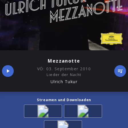
Mezzanotte
VÖ:
03. September 2010
Lieder der Nacht
Ulrich Tukur
Streamen und Downloaden