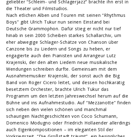
geliebter “Schleim- und Schlagerjazz” brachte ihn erst in
die Theater und Filmstudios.
Nach etlichen Alben und Touren mit seinen “Rhythmus
Boys” gibt Ulrich Tukur nun seinen Einstand bei
Deutsche Grammophon. Dafür stieg er nicht nur tief
hinab in sein 2000 Scheiben starkes Schallarchiv, um
eher abwegige Schlager-Schätze von Chanson über
Canzone bis zu Liedern und Songs zu heben, er
engagierte auch den Pianisten und Arrangeur Lutz
Krajenski, der den alten Liedern neue musikalische
Wendungen schreiben durfte. Gemeinsam mit dem
Ausnahmemusiker Krajenski, der sonst auch die Big
Band von Roger Cicero leitet, und dessen hochkarätig
besetztem Orchester, brachte Ulrich Tukur das
Programm um den letzten Jahreswechsel herum auf die
Bühne und ins Aufnahmestudio. Auf “Mezzanotte” finden
sich neben den vielen schönen und manchmal
schaurigen Nachtgeschichten von Coco Schumann,
Domenico Modugno oder Friedrich Hollaender allerdings
auch Eigenkompositionen – im eleganten Stil der
Vorkriegszeit. “Die Großstadt träumt”, ein besinnliches