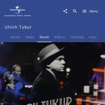
Ulrich
Tukur
Menu
|
Musik
|
Ulrich Tukur
Mezzanotte
Home
News
Musik
Videos
Termine
Fotos
B