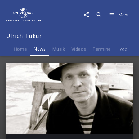
Ulrich
Tukur
Menu
|
News
Ulrich Tukur
Home
News
Musik
Videos
Termine
Fotos
B