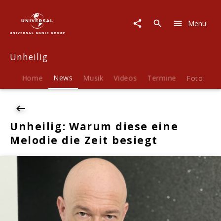
Unheilig
|
Menu
News
|
Unheilig:
Unheilig
Warum
diese
eine
Home
News
Musik
Videos
Termine
Fotos
B
Melodie
die
Zeit
besiegt
Unheilig: Warum diese eine
Melodie die Zeit besiegt