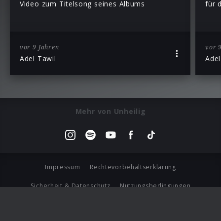
Video zum Titelsong seines Albums
für 
vor 9 Jahren
vor 
Adel Tawil
Adel
Mehr von Unheilig
Impressum
Rechtevorbehaltserklärung
Sicherheit & Datenschutz
Nutzungsbedingungen
Journalistenlounge
Für Geschäftspartner