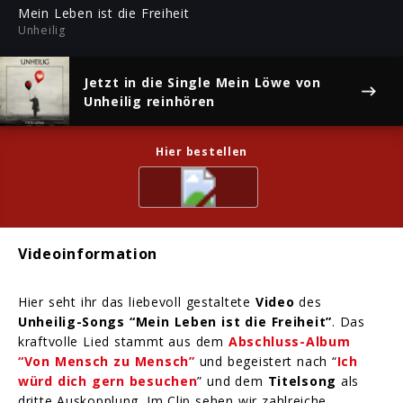
ful
Mein Leben ist die Freiheit
Unheilig
Jetzt in die Single
Mein Löwe
von
Unheilig reinhören
Hier bestellen
Videoinformation
Hier seht ihr das liebevoll gestaltete
Video
des
Unheilig-Songs “Mein Leben ist die Freiheit”
. Das
kraftvolle Lied stammt aus dem
Abschluss-Album
“Von Mensch zu Mensch”
und begeistert nach “
Ich
würd dich gern besuchen
” und dem
Titelsong
als
dritte Auskopplung. Im Clip sehen wir zahlreiche