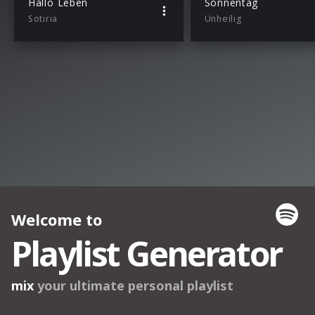
Hallo Leben
Sonnentag
Sotiria
Unheilig